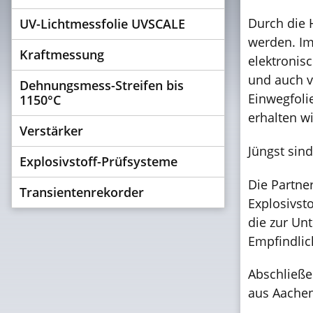
Durch die 
UV-Lichtmessfolie UVSCALE
werden. Im
Kraftmessung
elektronis
und auch v
Dehnungsmess-Streifen bis
Einwegfol
1150°C
erhalten w
Verstärker
Jüngst sin
Explosivstoff-Prüfsysteme
Die Partne
Transientenrekorder
Explosivst
die zur Un
Empfindlic
Abschließe
aus Aachen