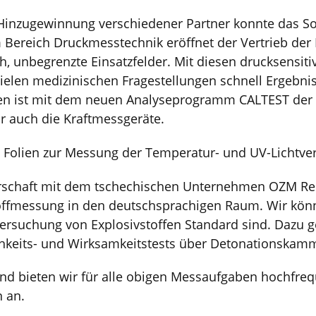
Hinzugewinnung verschiedener Partner konnte das Sort
 Bereich Druckmesstechnik eröffnet der Vertrieb der 
ch, unbegrenzte Einsatzfelder. Mit diesen drucksensit
ielen medizinischen Fragestellungen schnell Ergebniss
ien ist mit dem neuen Analyseprogramm CALTEST de
ir auch die Kraftmessgeräte.
d Folien zur Messung der Temperatur- und UV-Lichtv
rschaft mit dem tschechischen Unternehmen OZM Res
offmessung in den deutschsprachigen Raum. Wir könn
tersuchung von Explosivstoffen Standard sind. Dazu 
hkeits- und Wirksamkeitstests über Detonationskam
nd bieten wir für alle obigen Messaufgaben hochfre
 an.