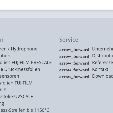
on
Service
ren / Hydrophone
Unterne
ophon
Distribut
olien FUJIFILM PRESCALE
Referenz
he Druckmessfolien
Kontakt
sensoren
Downloa
olien FUJIFILM
ALE
ssfolie UVSCALE
ng
ss-Streifen bis 1150°C