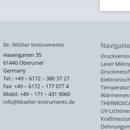
Dr. Müller Instruments
Navigati
Hasengarten 35
Drucksenso
61440 Oberursel
Laser Mikr
Germany
Druckmessf
Tel.: +49 – 6172 – 380 37 27
Elektronisc
Fax: +49 – 6172 – 177 077 4
Temperatur
Mobil: +49 – 171 – 431 9060
Wärmemessf
info@Mueller-Instruments
.
de
THERMOSC
UV-Lichtme
Kraftmessu
Dehnungsme