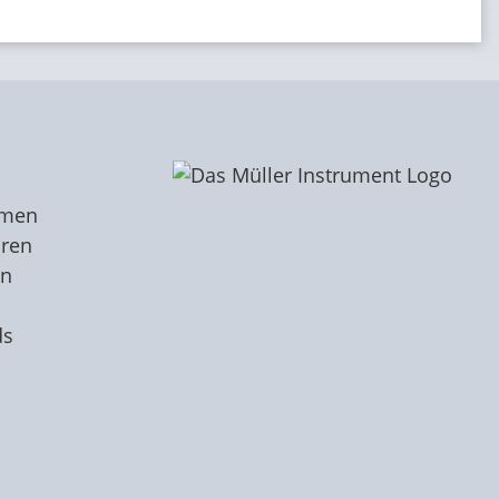
hmen
oren
en
ds